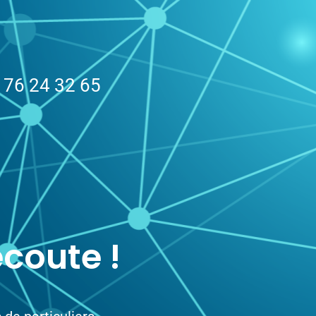
76 24 32 65
coute !