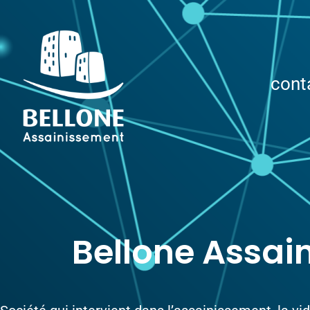
cont
Bellone Assai