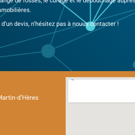
dange de fosses, le curage et le debouchage auprès 
mmobilières.
d’un devis, n’hésitez pas à nouus contacter !
Martin-d’Hères