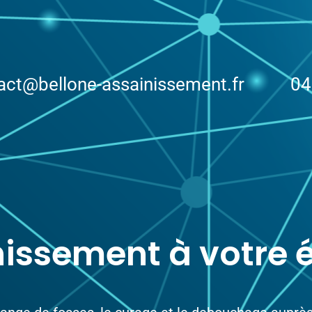
act@bellone-assainissement.fr 04 
nissement à votre é