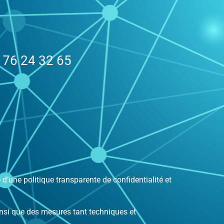
76 24 32 65
d’une politique transparente de confidentialité et
insi que des mesures tant techniques et