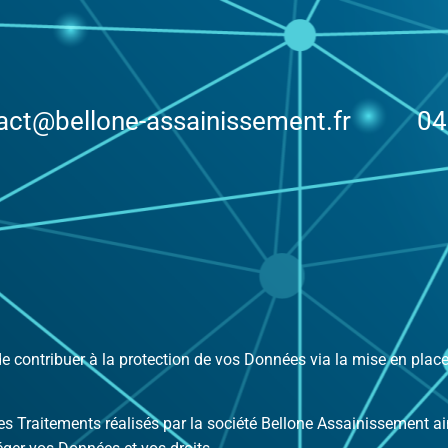
act@bellone-assainissement.fr 04 
e contribuer à la protection de vos Données via la mise en place 
des Traitements réalisés par la société Bellone Assainissement a